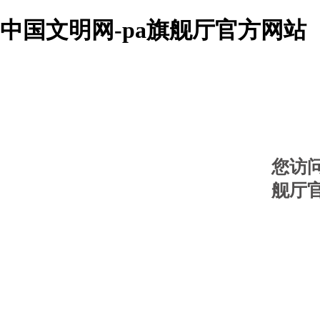
中国文明网-pa旗舰厅官方网站
您访
舰厅