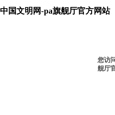
中国文明网-pa旗舰厅官方网站
您访
舰厅