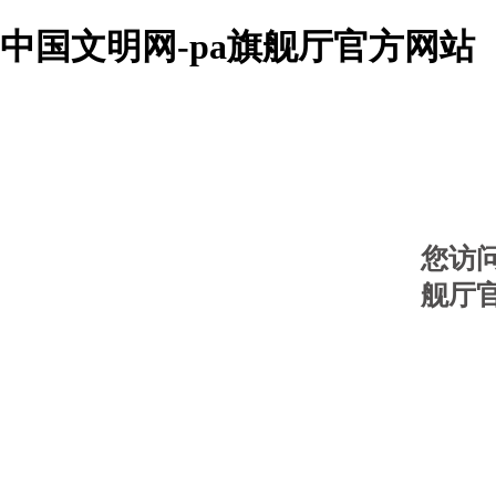
中国文明网-pa旗舰厅官方网站
您访
舰厅