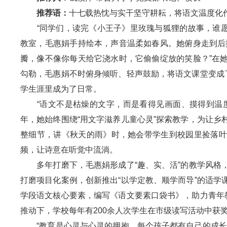
推荐语：
十七载热忱与实干坚守耕耘，将语文温度化
“同学们，读完《小王子》里玫瑰与狐狸的故事，谁愿意
教室，毛惠娟手持绘本，声音温柔如春风。她俯身走到后
瓣，像不像你每天给它浇水时，它偷偷绽放的笑脸？”在
勾勒，毛惠娟不时俯身倾听、轻声鼓励，将语文课堂变成
学生涯里成为了日常。
“语文不是枯燥的文字，而是看得见画面、摸得到温度
年，她始终围绕“用文字滋养儿童心灵”探索教学，为让
整细节，讲《秋天的雨》时，她会带学生到校园里捡落叶
频，让诗意在听觉中流淌。
多年打磨下，毛惠娟形成了“趣、实、活”的教学风格，
打磨项目化案例，创新推出“以学定教、顺学而导”的适
学段语文核心要素，编写《语文要素口袋书》，助力青年
推动下，学校每年有200余人次学生在市级读写活动中获奖
“教育是心灵与心灵的拥抱，每个孩子都有自己的成长节