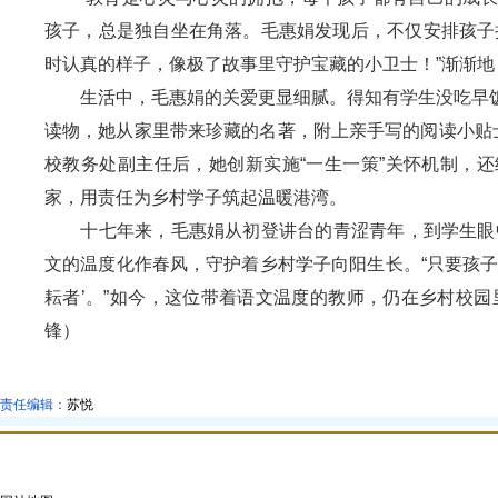
孩子，总是独自坐在角落。毛惠娟发现后，不仅安排孩子
时认真的样子，像极了故事里守护宝藏的小卫士！”渐渐
生活中，毛惠娟的关爱更显细腻。得知有学生没吃早饭
读物，她从家里带来珍藏的名著，附上亲手写的阅读小贴
校教务处副主任后，她创新实施“一生一策”关怀机制，
家，用责任为乡村学子筑起温暖港湾。
十七年来，毛惠娟从初登讲台的青涩青年，到学生眼中的
文的温度化作春风，守护着乡村学子向阳生长。“只要孩
耘者’。”如今，这位带着语文温度的教师，仍在乡村校
锋）
责任编辑：
苏悦
张家港