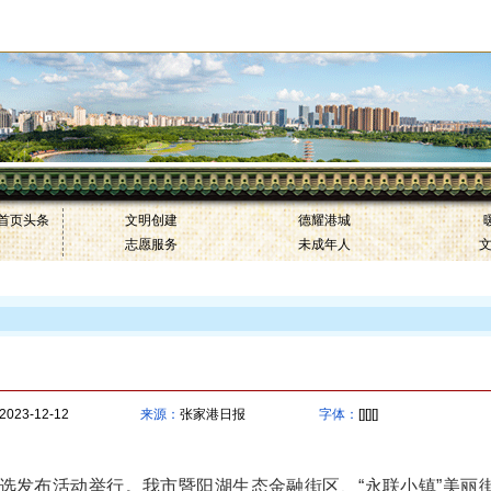
邮箱 |
首页头条
文明创建
德耀港城
志愿服务
未成年人
我市2个街区获评苏州市“美丽街区”
2023-12-12
来源：
张家港日报
字体：
[][][]
发布活动举行。我市暨阳湖生态金融街区、“永联小镇”美丽街