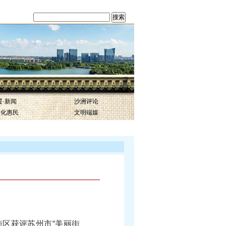
 搜索
暖·新闻
沙洲评论
文化惠民
文明端媒
区获评苏州市“美丽街