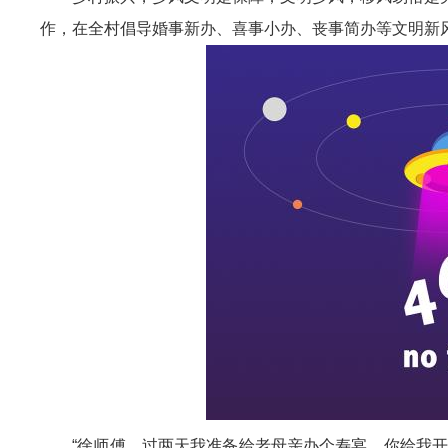
作，在全村倡导婚事新办、喜事小办、丧事简办等文明新风
“徐师傅，过两天我准备给老母亲办个寿宴，你给我开个