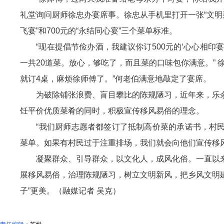
礼堂询问厨师徐忠办宴席事。徐忠从手机里打开一张“文明菜单
飞宴”和700元的“永结同心宴”三个菜单标准。
“现在提倡节俭办酒，我建议你订500元的‘心心相印
一共20道菜。放心，够吃了，而且菜的口味包你满意。”
就订4桌，麻烦徐师傅了。”何老伯满意地敲定了宴席。
为破除铺张浪费、盲目攀比的陈规陋习，近年来，乐余
饪平价优质菜肴的同时，积极宣传移风易俗的理念。
“我们厨师志愿者都签订了抵制高价菜的承诺书，村民
菜单。如果有村民过于注重排场，我们就会向他们宣传移
凝聚群众、引导群众，以文化人，成风化俗。一直以来
展移风易俗，治理陈规陋习，树立文明新风，把乡风文明建
子”更美。
（融媒记者 吴克）