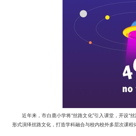
近年来，市白鹿小学将“丝路文化”引入课堂，开设“丝
形式演绎丝路文化，打造学科融合与校内校外多层次课程