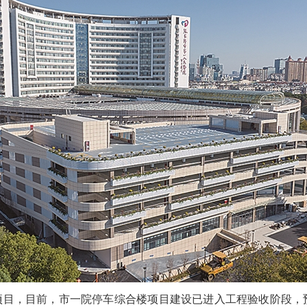
目，目前，市一院停车综合楼项目建设已进入工程验收阶段，预