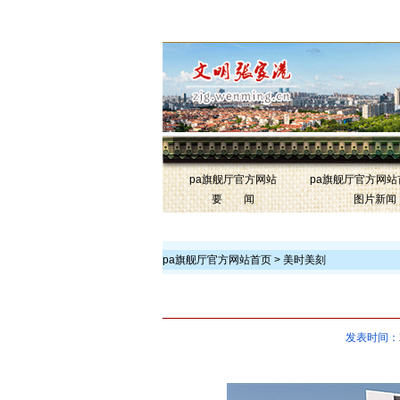
中国文明网·张家港-pa旗舰厅官方网站
联盟网站
pa旗舰厅官方网站
pa旗舰厅官方网站
要 闻
图片新闻
>
pa旗舰厅官方网站首页 >
美时美刻
发表时间：