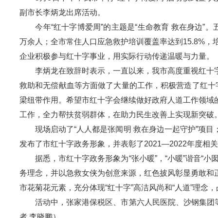
副市长李炳龙出席活动。
今年“红十字博爱周”的主题是“生命教育 救在身边”。
万余人；全市常住人口应急救护培训覆盖率达到15.8%
企业积极参与红十字事业，用实际行动传递温暖与力量。
李炳龙在致辞时表示，一直以来，我市高度重视红十字
救助和无偿献血等方面做了大量的工作，积极营造了红十
梁纽带作用。希望市红十字会继续做好政府人道工作领域
工作，全力帮扶贫弱群体，在助力民生改善上实现新突破
现场启动了“人人都是张闻明 救在身边一起守护”项目
发布了市红十字政务形象，并表彰了2021—2022年度相
据悉，市红十字政务形象为“张小暖”，“小暖”谐音“小
务理念，并以急救女侠为创意来源，红色披风彰显勇敢和
市花菊花元素，充分体现“红十字”高洁风尚和“人道”理念，
活动中，张家港保税区、市第六人民医院、沙钢集团等单
者 李晓鹏）