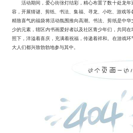
活动期间，
爱心街
张灯结彩，精心布置了数十处龙年
容，开展猜谜、剪纸、
书法、集福
、
寻龙、小吃、游戏
等
精致喜气的福袋将活动氛围推向高潮
。
书法
、剪纸
是中华
少的元素
，
辖区内书画爱好者以及社区青少年们，共同在
照下，洋溢着喜庆，
充满
着
祝福，
传递着祥和
。
在游戏环
大人们都兴致勃勃地参与其中
。