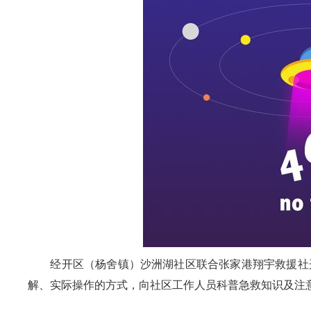
经开区（杨舍镇）沙洲湖社区联合张家港翔宇救援社开
解、实际操作的方式，向社区工作人员科普急救知识及注意